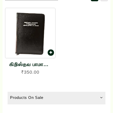
கிறிஸ்தவ பாமாலை
கீர்த்தனைகள்
₹
350.00
புத்தெழுச்சிப்
பாடல்கள் CSI
Paamalai
Products On Sale
Keerthanaigal
Puthezhuchi