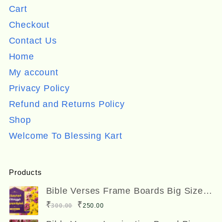
Cart
Checkout
Contact Us
Home
My account
Privacy Policy
Refund and Returns Policy
Shop
Welcome To Blessing Kart
Products
Bible Verses Frame Boards Big Size
12 x 8 inches
Original
Current
₹
₹
300.00
250.00
price
price