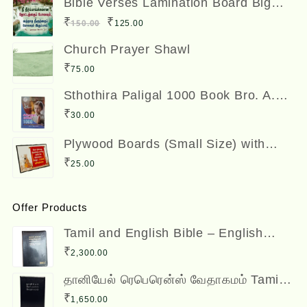
Bible Verses Lamination Board Big
Size 12 x 8 inches
was:
is:
Original
Current
₹
₹
150.00
125.00
₹300.00.
₹250.00.
price
price
Church Prayer Shawl
was:
is:
₹
75.00
₹150.00.
₹125.00.
Sthothira Paligal 1000 Book Bro. A.
Nesadas ஸ்தோத்திர பலிகள் ஆயிரம்
₹
30.00
Plywood Boards (Small Size) with
Bible Verses
₹
25.00
Offer Products
Tamil and English Bible – English
(ESV) and Tamil (OV) Diglot – BSI
₹
2,300.00
தானியேல் ரெபெரென்ஸ் வேதாகமம் Tamil
Reference Bible - Daniel Reference
₹
1,650.00