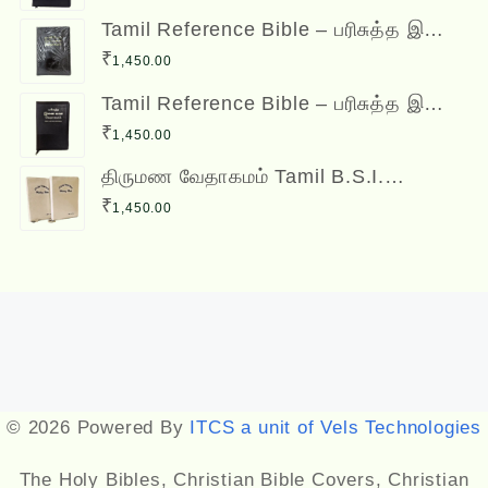
Bible
Tamil Reference Bible – பரிசுத்த இணை
வசன வேதாகமம் Inai Vasana
₹
1,450.00
Vedhagamam Red Letter Edition
Tamil Reference Bible – பரிசுத்த இணை
வசன வேதாகமம் Inai Vasana
₹
1,450.00
Vedhagamam Red Letter Edition
திருமண வேதாகமம் Tamil B.S.I.
Wedding Bibles Kilt Binding with Index
₹
1,450.00
(2 Nos.) (with various colors)
Designed by
Themehunk
© 2026 Powered By
ITCS a unit of Vels Technologies
The Holy Bibles, Christian Bible Covers, Christian